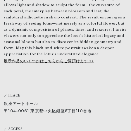
allows light and shadow to sculpt the form—the curvature of
each petal, the interplay between blossom and leaf, the
sculptural silhouette in sharp contrast. The result encourages a
fresh way of seeing lotus—not merely as a colorful flower, but
as a dynamic composition of planes, lines, and textures. I invite
viewers not only to appreciate the lotus’s historical legacy and
seasonal bloom but also to discover its hidden geometry and
form. May this black-and-white portrait awaken a deeper
appreciation for the lotus’s understated elegance.
展示作品のいくつかはこちらからご覧頂けます >>
／ PLACE
銀座アートホール
〒104-0061 東京都中央区銀座8丁目110番地
／ ACCESS