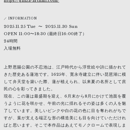
https://ginza-arthall.com/
／ INFORMATION
2025.11.25 Tue 〜 2025.11.30 Sun
OPEN 11:00〜18:30 (最終日16:00終了）
24時間
入場無料
上野恩賜公園の不忍池は、江戸時代から浮世絵や詩に描かれて
きた歴史ある蓮池です。1625年、寛永寺建立に伴い琵琶湖に模
して弁天堂を築いた際、蓮が植えられ、以来夏の名所として庶
民の心を彩ってきました。
現在、この蓮は最盛期を迎え、6月末から8月にかけて池面を覆
うように花を咲かせ、午前の光に揺れるその姿は多くの人を魅
了しています。美しいピンクや白の花の色に目を奪われがちで
すが、葉が支える端正な形の構造美にも目を向けていただけれ
ばと思います。そこで本作品はあえてモノクロームで表現しま