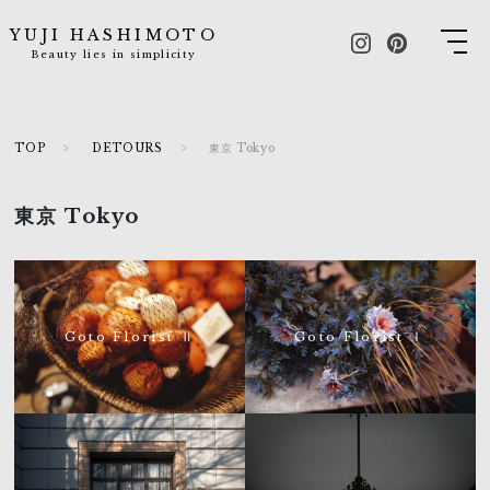
YUJI HASHIMOTO
Beauty lies in simplicity
TOP
DETOURS
東京 Tokyo
東京 Tokyo
Goto Florist Ⅱ
Goto Florist Ⅰ