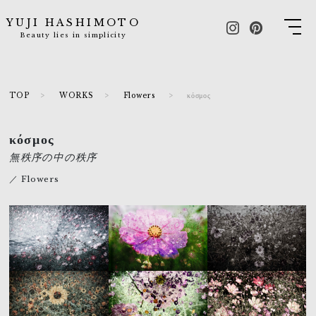
YUJI HASHIMOTO
Beauty lies in simplicity
TOP
WORKS
Flowers
κόσμος
κόσμος
無秩序の中の秩序
／ Flowers