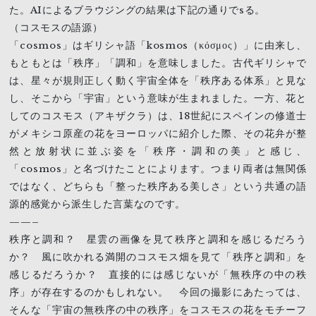
た。AIによるブラウジングの結果は下記の通りでsる。
（コスモスの語源）
「cosmos」はギリシャ語「kosmos（κόσμος）」に由来し、
もともとは「秩序」「調和」を意味しました。古代ギリシャで
は、星々が規則正しく動く宇宙全体を「秩序ある体系」と見な
し、そこから「宇宙」という意味が生まれました。一方、花と
してのコスモス（アキザクラ）は、18世紀にスペインの修道士
がメキシコ原産の花をヨーロッパに紹介した際、その花弁が整
然と放射状に並ぶ姿を「秩序・調和の美」と感じ、
「cosmos」と名づけたことによります。つまり両者は無関係
ではなく、どちらも「整った秩序ある美しさ」という共通の語
源的感覚から派生した言葉なのです。
——–
秩序と調和？ 星雲の画像を見て秩序と調和を感じるだろう
か？ 風に吹かれる満開のコスモス畑を見て「秩序と調和」を
感じるだろうか？ 直接的には感じないが「無秩序の中の秩
序」が存在するのかもしれない。 今回の撮影にあたっては、
そんな「宇宙の無秩序の中の秩序」をコスモスの花をモチーフ